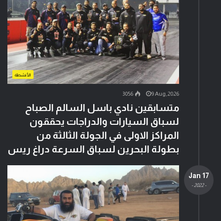
الأنشطة
3056
9 Aug,2026
متسابقين نادي باسل السالم الصباح
لسباق السيارات والدراجات يحققون
المراكز الاولى في الجولة الثالثة من
بطولة البحرين لسباق السرعة دراغ ريس
17 Jan
- 2022 -