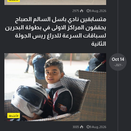
2975
9 Aug,2026
متسابقين نادي باسل السالم الصباح
يحققون المراكز الاولى في بطولة البحرين
لسباقات السرعة للدراغ ريس الجولة
الثانية
14 Oct
- 2021 -
الأنشطة
3085
9 Aug,2026