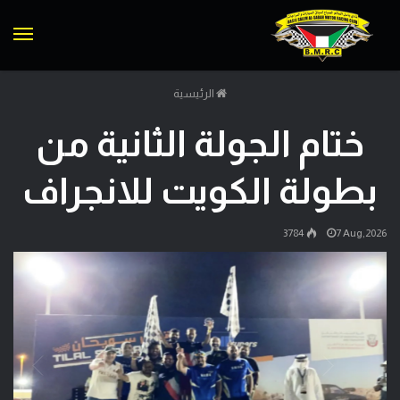
الق
الرئيسية
ختام الجولة الثانية من
بطولة الكويت للانجراف
3784
7 Aug,2026